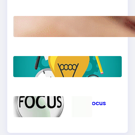
☝️ स्पर्धा परीक्षांची यादी – प्रवेश व
शिष्यवृत्ती परीक्षांसाठी उपयुक्त
माहिती
☝️ सुंदर व उपयुक्त संकल्पना!
☝️ गणितात नेमके कुठे Focus
करावे?