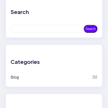
Search
S
Search
e
a
r
c
h
Categories
Blog
(5)